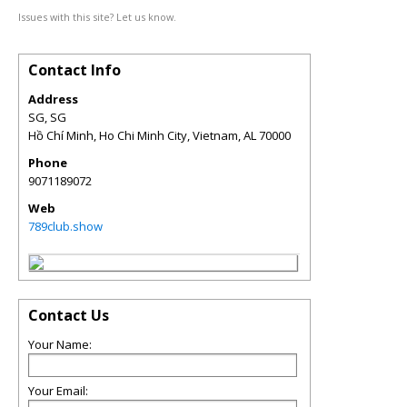
Issues with this site? Let us know.
Contact Info
Address
SG, SG
Hồ Chí Minh, Ho Chi Minh City, Vietnam
,
AL
70000
Phone
9071189072
Web
789club.show
Contact Us
Your Name:
Your Email: